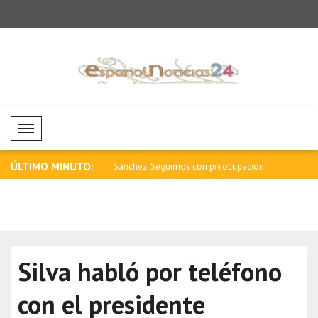
Mobil Menü
ÚLTIMO MINUTO:
ansmitiremos nuestra
Sánchez: Seguimos con preocupación
Tensión fro
los i..
Silva habló por teléfono
con el presidente