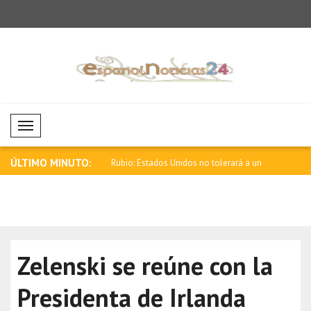
Mobil Menü
ÚLTIMO MINUTO:
ajo a Colombia, país
Rubio: Estados Unidos no tolerará a un
Zelensky: G
E..
con..
Zelenski se reúne con la
Presidenta de Irlanda