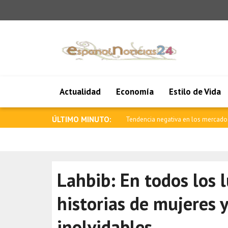
Actualidad
Economía
Estilo de Vida
ÚLTIMO MINUTO:
Saar: La edad de oro de las relacion
Lahbib: En todos los l
historias de mujeres 
inolvidables