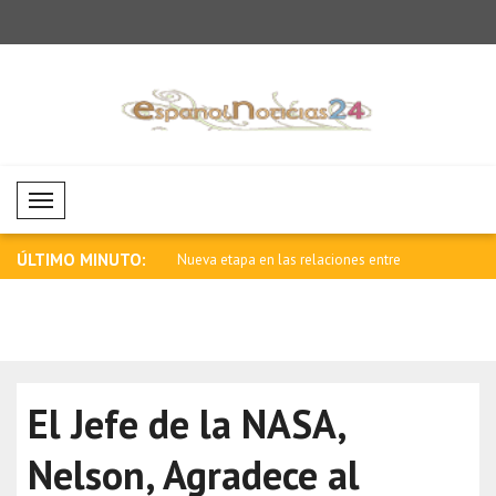
Mobil Menü
ÚLTIMO MINUTO:
 en las relaciones entre
Ataque armado en una escuela de
Ucrania ce
Tailandi..
Sen..
El Jefe de la NASA,
Nelson, Agradece al