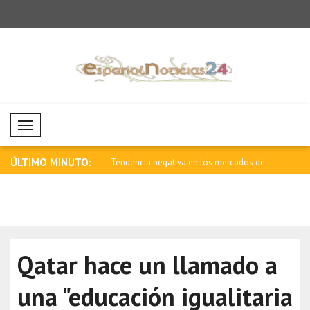
Mobil Menü
ÚLTIMO MINUTO:
vía un mensaje por el Día de
Tendencia negativa en los mercados de
Saar: La ed
cr..
e..
Qatar hace un llamado a
una "educación igualitaria